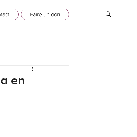
tact
Faire un don
da en