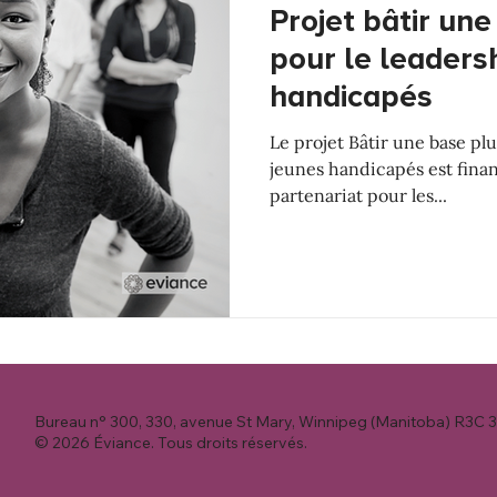
Projet bâtir une
pour le leaders
handicapés
Le projet Bâtir une base plu
jeunes handicapés est fina
partenariat pour les...
Bureau n° 300, 330, avenue St Mary, Winnipeg (Manitoba) R3C 
© 2026 Éviance. Tous droits réservés.