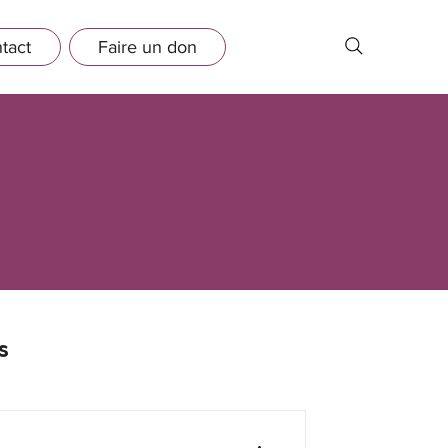
tact
Faire un don
s