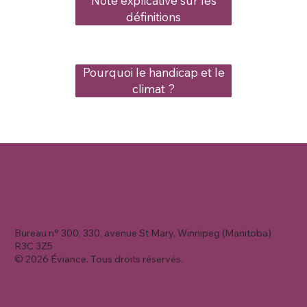
Note explicative sur les
définitions
Pourquoi le handicap et le
climat ?
Bureau n° 300, 330, avenue St Mary, Winnipeg (Manitoba)
R3C 3Z5
© 2026 Éviance. Tous droits réservés.